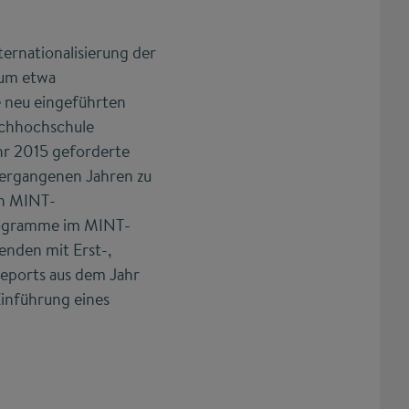
ternationalisierung der
 um etwa
e neu eingeführten
achhochschule
hr 2015 geforderte
vergangenen Jahren zu
in MINT-
programme im MINT-
enden mit Erst-,
Reports aus dem Jahr
 Einführung eines