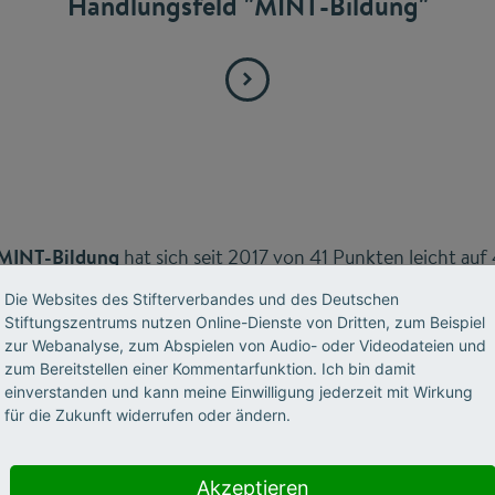
Handlungsfeld "MINT-Bildung"
 MINT-Bildung
hat sich seit 2017 von 41 Punkten leicht auf
as Jahr 2020 konnten nur 32 Punkte erreicht werden; aller
Die Websites des Stifterverbandes und des Deutschen
19-Pandemie beeinflusst. Rund die Hälfte aller internation
Stiftungszentrums nutzen Online-Dienste von Dritten, zum Beispiel
 und der internationale Austausch war pandemiebedingt st
zur Webanalyse, zum Abspielen von Audio- oder Videodateien und
zum Bereitstellen einer Kommentarfunktion. Ich bin damit
die Zahlen der Studienanfängerinnen und -anfänger in MI
einverstanden und kann meine Einwilligung jederzeit mit Wirkung
rgleich zum Vorjahr gesunken, liegen aber trotzdem noc
für die Zukunft widerrufen oder ändern.
mit rund 91.000 für MIN und rund 89.000 für T. Während
durch die Covid-19-Pandemie zu erklären ist, waren die Zah
Akzeptieren