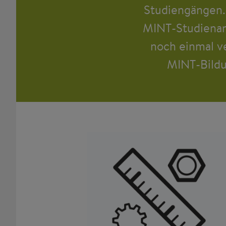
Studiengängen.
MINT-Studienanf
noch einmal v
MINT-Bildu