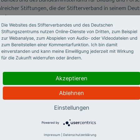
eicher Stiftungen, die der Stifterverband in seinem Deu
eut.
Die Websites des Stifterverbandes und des Deutschen
Stiftungszentrums nutzen Online-Dienste von Dritten, zum Beispiel
zur Webanalyse, zum Abspielen von Audio- oder Videodateien und
zum Bereitstellen einer Kommentarfunktion. Ich bin damit
einverstanden und kann meine Einwilligung jederzeit mit Wirkung
für die Zukunft widerrufen oder ändern.
McKinsey&Company
Akzeptieren
Unternehmensberatung weiß McKinsey&Company um die zen
Ablehnen
 in allen Volkswirtschaften der Welt. Gerade für Deutschla
sellschaft ist die Qualität der Bildung ein herausragende
Einstellungen
 Jahren im Zentrum des gesellschaftlichen Engagements von
Powered by
sey bildet" sind gerade im vergangenen Jahrzehnt vielfält
Impressum
|
Datenschutzerklärung