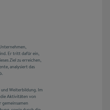
0 Unternehmen,
 Er tritt dafür ein,
ses Ziel zu erreichen,
nte, analysiert das
b.
- und Weiterbildung. Im
die Aktivitäten von
er gemeinsamen
chung, sowie durch die