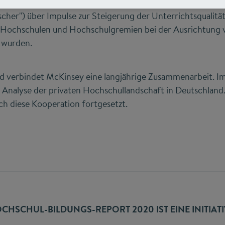
n der Förderung des spielerischen Forschungsdrangs im 
cher") über Impulse zur Steigerung der Unterrichtsqualität 
n Hochschulen und Hochschulgremien bei der Ausrichtung
 wurden.
d verbindet McKinsey eine langjährige Zusammenarbeit. 
e Analyse der privaten Hochschullandschaft in Deutschlan
ch diese Kooperation fortgesetzt.
CHSCHUL-BILDUNGS-REPORT 2020 IST EINE INITIAT