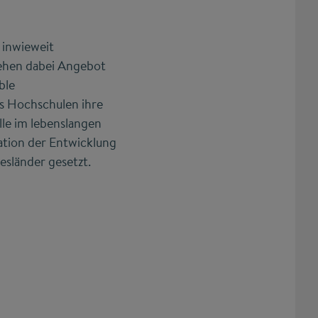
 inwieweit
tehen dabei Angebot
ble
ss Hochschulen ihre
le im lebenslangen
lation der Entwicklung
sländer gesetzt.