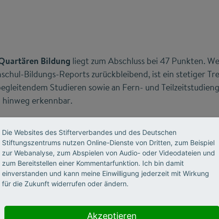
Quartären Bildung
liegt zum Abschluss bei 47 Punkten. W
chul-Bildungs-Reports zurückbleibend, ist ein stetiger T
begleitendem Studieren sowie an Fern- und Teilzeitstudien
n hinweg erkennbar.
ventinnen und Absolventen
von Weiterbildungsstudiengänge
Die Websites des Stifterverbandes und des Deutschen
Stiftungszentrums nutzen Online-Dienste von Dritten, zum Beispiel
50 im Jahr 2020 mehr als verdoppelt; der Zielwert von 12.
zur Webanalyse, zum Abspielen von Audio- oder Videodateien und
 knapp verfehlt. Der Anteil an Absolventinnen und Absolv
zum Bereitstellen einer Kommentarfunktion. Ich bin damit
gängen an allen Studienabsolventinnen und -absolventen s
einverstanden und kann meine Einwilligung jederzeit mit Wirkung
für die Zukunft widerrufen oder ändern.
 Prozent (Ziel: 4 Prozent) und liegt deutlich über dem Ante
enden unter den Studierenden insgesamt (1,8 Prozent). Der
unter allen Masterstudienprogrammen beträgt 9,2 Prozent (
Akzeptieren