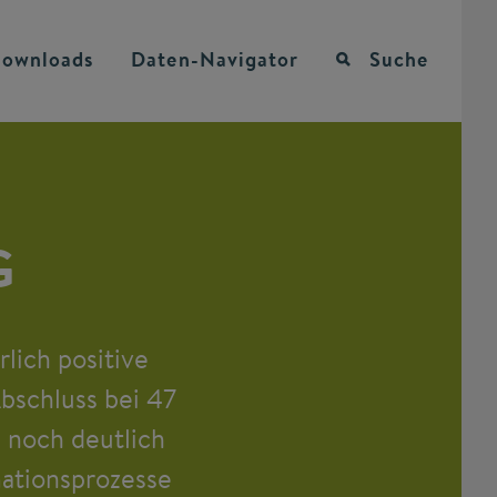
ownloads
Daten-Navigator
Suche
G
lich positive
bschluss bei 47
 noch deutlich
mationsprozesse