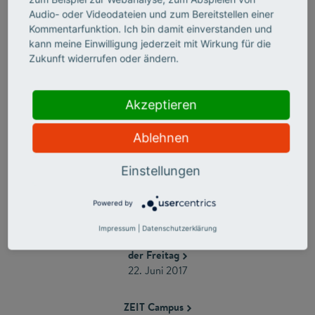
16. Oktober 2017
Audio- oder Videodateien und zum Bereitstellen einer
Kommentarfunktion. Ich bin damit einverstanden und
kann meine Einwilligung jederzeit mit Wirkung für die
DER SPIEGEL
Zukunft widerrufen oder ändern.
25. September 2017 ($)
ARD-Mediathek
Akzeptieren
21. August 2017 (Video ab Minute 40)
Ablehnen
neues deutschland
7. August 2017
Einstellungen
Tagesspiegel
Powered by
3. Juli 2017
Impressum
|
Datenschutzerklärung
der Freitag
22. Juni 2017
ZEIT Campus