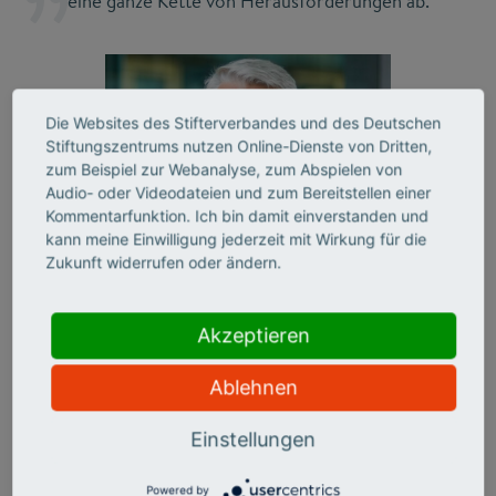
eine ganze Kette von Herausforderungen ab.
Die Websites des Stifterverbandes und des Deutschen
Stiftungszentrums nutzen Online-Dienste von Dritten,
zum Beispiel zur Webanalyse, zum Abspielen von
Audio- oder Videodateien und zum Bereitstellen einer
Kommentarfunktion. Ich bin damit einverstanden und
kann meine Einwilligung jederzeit mit Wirkung für die
Zukunft widerrufen oder ändern.
Akzeptieren
Volker Meyer-Guckel
Ablehnen
Generalsekretär des Stifterverbandes
Einstellungen
Der Grundstein für transformative Kompetenzen,
aber
auch für Wohlstand und Fortschritt allgemein wird nach
Powered by