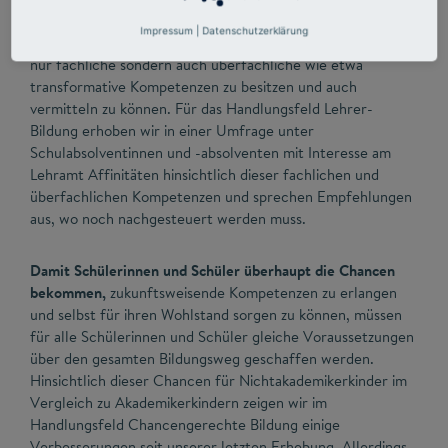
wie vor in der schulischen Bildung gelegt. Die Ansprüche an
Impressum
|
Datenschutzerklärung
die Lehrerinnen und Lehrer von morgen steigen also, nicht
nur fachliche sondern auch überfachliche wie etwa
transformative Kompetenzen zu besitzen und auch
vermitteln zu können. Für das Handlungsfeld Lehrer-
Bildung erhoben wir in einer Umfrage unter
Schulabsolventinnen und -absolventen mit Interesse am
Lehramt Affinitäten hinsichtlich dieser fachlichen und
überfachlichen Kompetenzen und sprechen Empfehlungen
aus, wo noch nachgesteuert werden muss.
Damit Schülerinnen und Schüler überhaupt die Chancen
bekommen,
zukunftsweisende Kompetenzen zu erlangen
und selbst für ihren Wohlstand sorgen zu können, müssen
für alle Schülerinnen und Schüler gleiche Voraussetzungen
über den gesamten Bildungsweg geschaffen werden.
Hinsichtlich dieser Chancen für Nichtakademikerkinder im
Vergleich zu Akademikerkindern zeigen wir im
Handlungsfeld Chancengerechte Bildung einige
Verbesserungen seit unserer letzten Erhebung. Allerdings