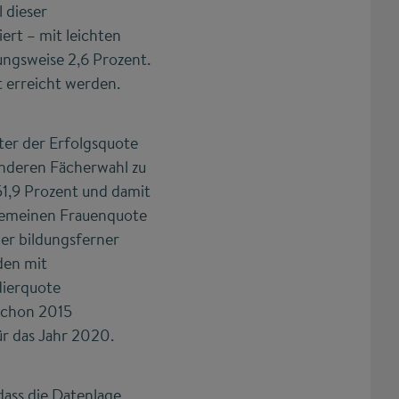
 dieser
ert – mit leichten
ngsweise 2,6 Prozent.
t erreicht werden.
ter der Erfolgsquote
 anderen Fächerwahl zu
 51,9 Prozent und damit
lgemeinen Frauenquote
er bildungsferner
den mit
dierquote
 schon 2015
r das Jahr 2020.
dass die Datenlage