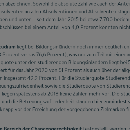
 abzeichnen. Sowohl die absolute Zahl wie auch der Anteil
solventen an allen Absolventinnen und Absolventen stagni
n und unten – seit dem Jahr 2015 bei etwa 7.700 beziehu
bschlüssen bei einem Anteil von 4,0 Prozent konnten nich
Studium
liegt bei Bildungsinländern noch immer deutlich un
,8 Prozent versus 76,6 Prozent), was nur zum Teil mit einer
enquote unter den studierenden Bildungsinländern liegt bei
ert für das Jahr 2020 von 51 Prozent als auch über der al
n insgesamt 49,9 Prozent. Für die Studierquote Studierend
euungszufriedenheit sowie die Studierquote von Studieren
 liegen spätestens ab 2018 keine Zahlen mehr vor. Die Stu
 und die Betreuungszufriedenheit standen hier zumindest
knapp vor der Erreichung der vorgegebenen Zielmarken fü
en Bereich der Chancengerechtigkeit
festgestellt werden, 