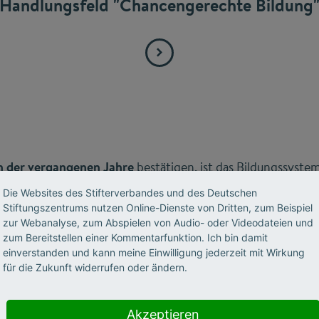
Handlungsfeld "Chancengerechte Bildung
en der vergangenen Jahre
bestätigen, ist das Bildungssyste
n. Dennoch wurden fast alle im ersten Hochschul-Bildungs
Die Websites des Stifterverbandes und des Deutschen
d Chancengerechte Bildung verfehlt. Der Gesamtindex zum 
Stiftungszentrums nutzen Online-Dienste von Dritten, zum Beispiel
ung bei lediglich 31 Punkten – Schlusslicht der sechs unte
zur Webanalyse, zum Abspielen von Audio- oder Videodateien und
zum Bereitstellen einer Kommentarfunktion. Ich bin damit
einverstanden und kann meine Einwilligung jederzeit mit Wirkung
für die Zukunft widerrufen oder ändern.
e Zahl der bildungsinländischen Studienanfängerinnen u
en Studienanfängerinnen und -anfängern hat sich seit dem 
Akzeptieren