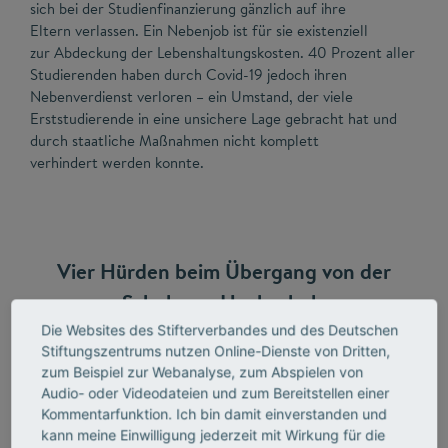
sich bei der Studienfinanzierung gänzlich auf ihre
Eltern verlassen. Ein Nebenjob ist für sie existenziell
zur Abdeckung der Lebenshaltungskosten. 40 Prozent aller
Studierenden haben durch Covid-19 jedoch ihren
Nebenverdienst verloren – ein Umstand, der viele
Erststudierende in eine unsichere Lage gebracht hat und
durch staatliche Maßnahmen nicht komplett
verhindert werden konnte.
Vier Hürden beim Übergang von der
Schule zur Hochschule
Die Websites des Stifterverbandes und des Deutschen
Der Übergang von der weiterführenden Schule zur
Stiftungszentrums nutzen Online-Dienste von Dritten,
Hochschule
ist von zentraler Bedeutung für den
zum Beispiel zur Webanalyse, zum Abspielen von
Bildungserfolg von Nichtakademikerkindern. Um diesen
Audio- oder Videodateien und zum Bereitstellen einer
Übergang weiter zu erleichtern, müssen vier Hürden
Kommentarfunktion. Ich bin damit einverstanden und
überwunden werden.
kann meine Einwilligung jederzeit mit Wirkung für die