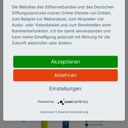
wäre wünschenswert, dass der durch die Pandemie
kurzfristige Anstieg auf 65 beziehungsweise 72 Prozent
Die Websites des Stifterverbandes und des Deutschen
Anteil digitaler Formate erhalten bliebe. Denn diese
Stiftungszentrums nutzen Online-Dienste von Dritten,
Formate bieten viele Vorteile, zum Beispiel die Ersparnis
zum Beispiel zur Webanalyse, zum Abspielen von
Audio- oder Videodateien und zum Bereitstellen einer
von Unterbringungskosten oder Fahrtwegen
Kommentarfunktion. Ich bin damit einverstanden und
einhergehend mit weniger Arbeitsausfall. Gerade die
kann meine Einwilligung jederzeit mit Wirkung für die
zeitliche Freistellung ist für viele Unternehmen und
Zukunft widerrufen oder ändern.
Behörden eine große Herausforderung. Um diese
Ausfallzeiten zu reduzieren, sollten Weiterbildungen
verstärkt in digitalen Lernumgebungen angeboten
Akzeptieren
werden.
Ablehnen
Einstellungen
Powered by
Impressum
|
Datenschutzerklärung