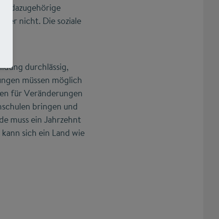
der dazugehörige
her nicht. Die soziale
ildung durchlässig,
erungen müssen möglich
offen für Veränderungen
chschulen bringen und
de muss ein Jahrzehnt
 kann sich ein Land wie