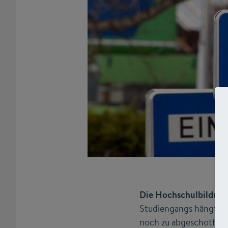
Die Hochschulbildung 
Studiengangs hängt no
noch zu abgeschottet. 