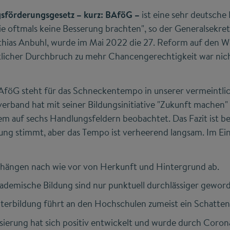
sförderungsgesetz – kurz: BAföG –
ist eine sehr deutsche
e oftmals keine Besserung brachten", so der Generalsekre
ias Anbuhl, wurde im Mai 2022 die 27. Reform auf den W
rklicher Durchbruch zu mehr Chancengerechtigkeit war nich
AföG steht für das Schneckentempo in unserer vermeintlic
verband hat mit seiner Bildungsinitiative "Zukunft machen" 
em auf sechs Handlungsfeldern beobachtet. Das Fazit ist 
ung stimmt, aber das Tempo ist verheerend langsam. Im Ei
hängen nach wie vor von Herkunft und Hintergrund ab.
kademische Bildung sind nur punktuell durchlässiger gewor
erbildung führt an den Hochschulen zumeist ein Schatten
isierung hat sich positiv entwickelt und wurde durch Coro