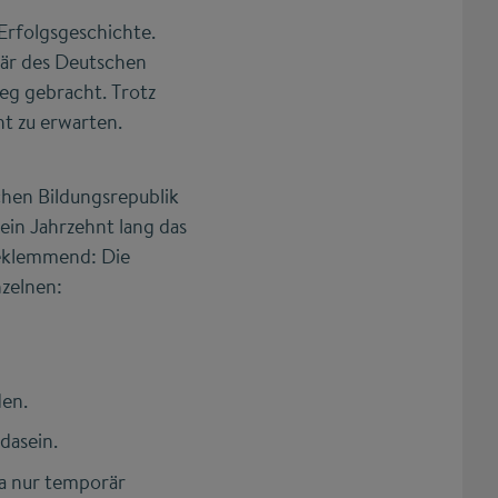
 Erfolgsgeschichte.
tär des Deutschen
eg gebracht. Trotz
t zu erwarten.
hen Bildungsrepublik
ein Jahrzehnt lang das
beklemmend: Die
nzelnen:
den.
dasein.
na nur temporär