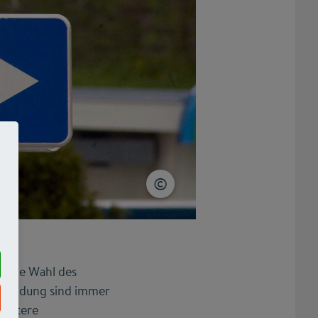
n.
Die Wahl des
e Bildung sind immer
 spätere