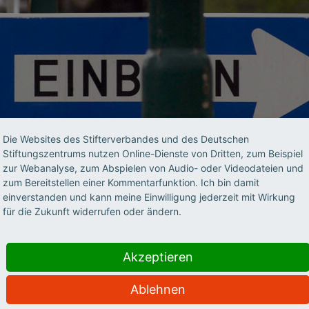
Die Websites des Stifterverbandes und des Deutschen
Stiftungszentrums nutzen Online-Dienste von Dritten, zum Beispiel
zur Webanalyse, zum Abspielen von Audio- oder Videodateien und
zum Bereitstellen einer Kommentarfunktion. Ich bin damit
einverstanden und kann meine Einwilligung jederzeit mit Wirkung
für die Zukunft widerrufen oder ändern.
Akzeptieren
in Deutschland ist voller Sackgassen und Einbahnstraße
ch zu sehr vom Geschlecht ab. Berufliche und akademisch
Ablehnen
Das Studium direkt nach dem Abitur ist der Regelfall, eine